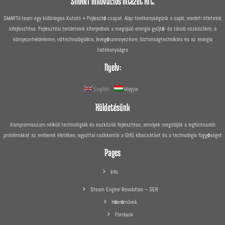
SMART Innovációs Intézet Kft.
SMARTii team egy különleges Kutató + Fejlesztő csapat. Alap tevékenységünk a saját, eredeti ötleteink
kifejlesztése. Fejlesztési területeink kiterjednek a megújuló energia gyűjtő- és tároló eszközökre, a
környezetvédelemre, víztechnológiákra, levegőszennyezésre, biztonságtechnikára és az energia
hatékonyságra
Nyelv:
English
Magyar
Küldetésünk
Kompromisszum nélküli technológiák és eszközök fejlesztése, amelyek megoldják a legfontosabb
problémákat az emberek életében, egyúttal csökkentik a GHG kibocsátást és a technológia függőséget
Pages
Info
Steam Engine Revolution – SER
Hőerőművek
Források